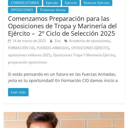
CONVOCATORIAS
Ejército
Ejército
Noticias Ejército
OPOSICIONES
Próximos Inicios
Comenzamos Preparación para las
Oposiciones de Tropa y Marinería del
Ejército – 2º Ciclo de Selección 2025
,
14 de marzo de 2025
Eva
Academia de oposiciones
,
,
,
FORMACIÓN CID
FUERZAS ARMADAS
OPOSICIONES EJÉRCITO
,
,
oposiciones militares 2025
Oposiciones Tropa Y Marinería Ejército
preparación oposiciones
Si estás pensando en un futuro en las Fuerzas Armadas,
¡esta es tu oportunidad! En Formación CID damos inicio a
Leer más