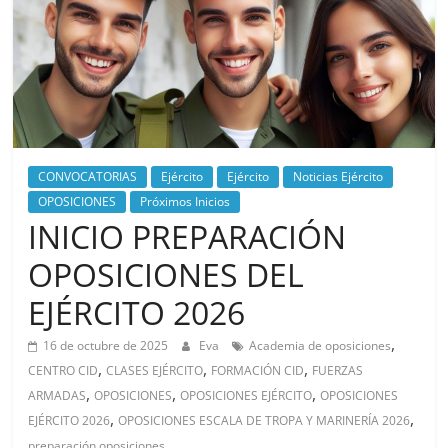
CONVOCATORIAS
Ejército
Ejército
Noticias Ejército
OPOSICIONES
Próximos Inicios
INICIO PREPARACIÓN
OPOSICIONES DEL
EJÉRCITO 2026
,
16 de octubre de 2025
Eva
Academia de oposiciones
,
,
,
CENTRO CID
CLASES EJÉRCITO
FORMACIÓN CID
FUERZAS
,
,
,
ARMADAS
OPOSICIONES
OPOSICIONES EJÉRCITO
OPOSICIONES
,
,
EJÉRCITO 2026
OPOSICIONES ESCALA DE TROPA Y MARINERÍA 2026
preparación oposiciones