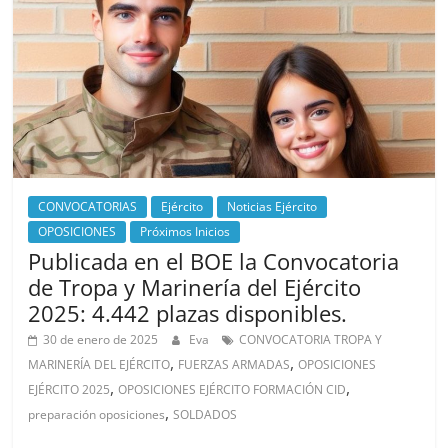
CONVOCATORIAS
Ejército
Noticias Ejército
OPOSICIONES
Próximos Inicios
Publicada en el BOE la Convocatoria
de Tropa y Marinería del Ejército
2025: 4.442 plazas disponibles.
30 de enero de 2025
Eva
CONVOCATORIA TROPA Y
,
,
MARINERÍA DEL EJÉRCITO
FUERZAS ARMADAS
OPOSICIONES
,
,
EJÉRCITO 2025
OPOSICIONES EJÉRCITO FORMACIÓN CID
,
preparación oposiciones
SOLDADOS