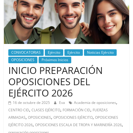
CONVOCATORIAS
Ejército
Ejército
Noticias Ejército
OPOSICIONES
Próximos Inicios
INICIO PREPARACIÓN
OPOSICIONES DEL
EJÉRCITO 2026
,
16 de octubre de 2025
Eva
Academia de oposiciones
,
,
,
CENTRO CID
CLASES EJÉRCITO
FORMACIÓN CID
FUERZAS
,
,
,
ARMADAS
OPOSICIONES
OPOSICIONES EJÉRCITO
OPOSICIONES
,
,
EJÉRCITO 2026
OPOSICIONES ESCALA DE TROPA Y MARINERÍA 2026
preparación oposiciones