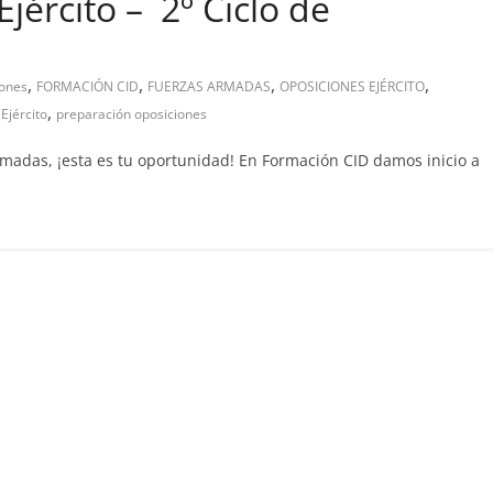
jército – 2º Ciclo de
,
,
,
,
iones
FORMACIÓN CID
FUERZAS ARMADAS
OPOSICIONES EJÉRCITO
,
Ejército
preparación oposiciones
rmadas, ¡esta es tu oportunidad! En Formación CID damos inicio a