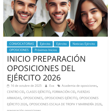
CONVOCATORIAS
Ejército
Ejército
Noticias Ejército
OPOSICIONES
Próximos Inicios
INICIO PREPARACIÓN
OPOSICIONES DEL
EJÉRCITO 2026
,
16 de octubre de 2025
Eva
Academia de oposiciones
,
,
,
CENTRO CID
CLASES EJÉRCITO
FORMACIÓN CID
FUERZAS
,
,
,
ARMADAS
OPOSICIONES
OPOSICIONES EJÉRCITO
OPOSICIONES
,
,
EJÉRCITO 2026
OPOSICIONES ESCALA DE TROPA Y MARINERÍA 2026
preparación oposiciones