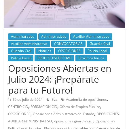
Administrativo
Administrativos
Auxiliar Administrativo
Auxiliar Administrativo
CONVOCATORIAS
Guardia Civil
Guardia Civil
Noticias
OPOSICIONES
Policía Local
Policía Local
PROCESO SELECTIVO
Próximos Inicios
Oposiciones Abiertas en
Julio 2024: ¡Prepárate
para tu Futuro!
,
19 de julio de 2024
Eva
Academia de oposiciones
,
,
,
CENTRO CID
FORMACIÓN CID
Oferta de Empleo Público
,
,
OPOSICIONES
Oposiciones Administrativo del Estado
OPOSICIONES
,
,
AUXILIAR ADMINISTRATIVO
oposiciones guardia civil
Oposiciones
,
,
Policía Local Asturias
Plazas de oposiciones abiertas
Preparación de