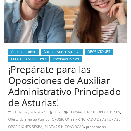
Administrativos
Auxiliar Administrativo
OPOSICIONES
PROCESO SELECTIVO
Próximos Inicios
¡Prepárate para las
Oposiciones de Auxiliar
Administrativo Principado
de Asturias!
,
31 de mayo de 2024
Eva
FORMACIÓN CID OPOSICIONES
,
,
Oferta de Empleo Público
OPOSICIONES PRINCIPADO DE ASTURIAS
,
,
OPOSICIONES SESPA
PLAZAS SIN CONVOCAR
preparación